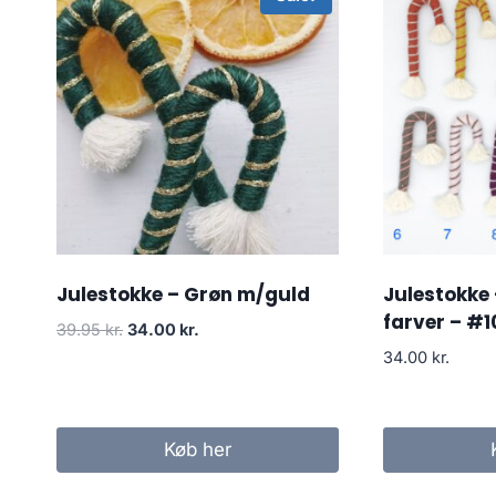
Julestokke – Grøn m/guld
Julestokke 
farver – #1
39.95
kr.
34.00
kr.
34.00
kr.
Køb her