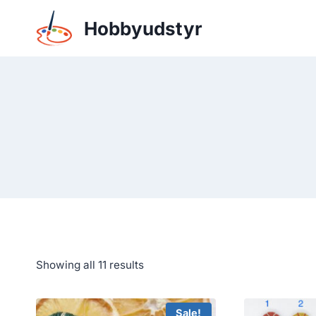
Skip
Hobbyudstyr
to
content
Showing all 11 results
Sale!