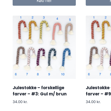
Køb her
Julestokke – forskellige
Julestokke 
farver – #3: Gul m/ brun
farver – #9
34.00
kr.
34.00
kr.