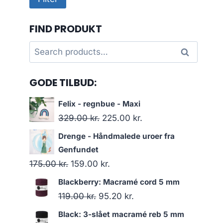
price
price
FIND PRODUKT
Search
Search
for:
GODE TILBUD:
Felix - regnbue - Maxi
329.00
kr.
225.00
kr.
Drenge - Håndmalede uroer fra
Genfundet
175.00
kr.
159.00
kr.
Blackberry: Macramé cord 5 mm
119.00
kr.
95.20
kr.
Black: 3-slået macramé reb 5 mm