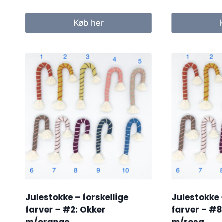
Køb her
Julestokke – forskellige
Julestokke 
farver – #2: Okker
farver – #
m/orange
m/rosa