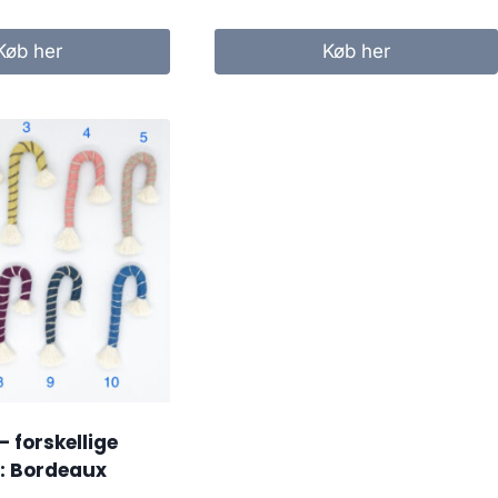
Køb her
Køb her
– forskellige
8: Bordeaux