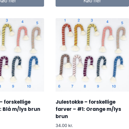
Køb her
Køb her
– forskellige
Julestokke – forskellige
: Blå m/lys brun
farver – #1: Orange m/lys
brun
34.00
kr.