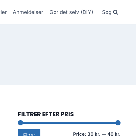
kler
Anmeldelser
Gør det selv (DIY)
Søg
FILTRER EFTER PRIS
Min
Max
Price:
30 kr.
—
40 kr.
Filter