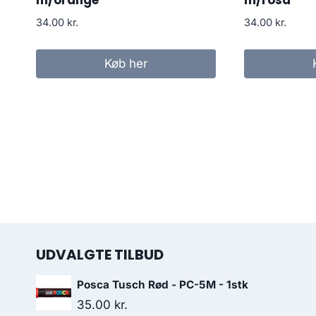
34.00
kr.
34.00
kr.
Køb her
UDVALGTE TILBUD
Posca Tusch Rød - PC-5M - 1stk
35.00
kr.