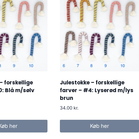
– forskellige
Julestokke – forskellige
0: Blå m/sølv
farver – #4: Lyserød m/lys
brun
34.00
kr.
Køb her
Køb her