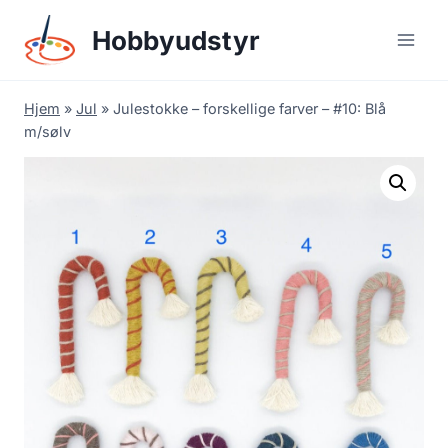
Skip
Hobbyudstyr
to
content
Hjem
»
Jul
»
Julestokke – forskellige farver – #10: Blå
m/sølv