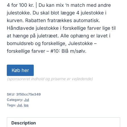
4 for 100 kr. | Du kan mix ‘n match med andre
julestokke. Du skal blot lægge 4 julestokke i
kurven. Rabatten fratrækkes automatisk.
Håndlavede julestokke i forskellige farver lige til
at hænge på juletræet. Alle ophæng er lavet i
bomuldsreb og forskellige, Julestokke –
forskellige farver – #10: Blå m/sølv.
Køb her
(sponsoreret indhold og priserne er vejledende)
SKU:
3f50cc75e349
Category:
Jul
Tags:
Jul
,
los
Description