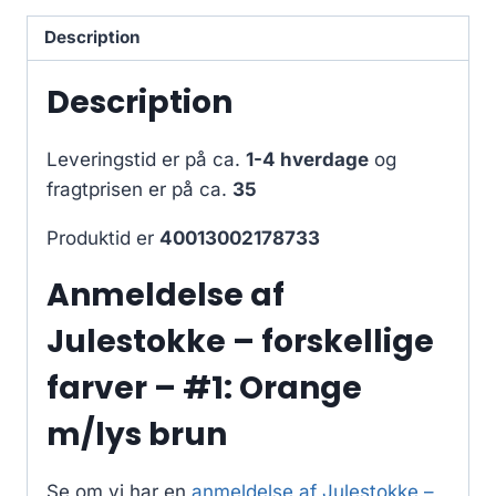
Description
Description
Leveringstid er på ca.
1-4 hverdage
og
fragtprisen er på ca.
35
Produktid er
40013002178733
Anmeldelse af
Julestokke – forskellige
farver – #1: Orange
m/lys brun
Se om vi har en
anmeldelse af Julestokke –