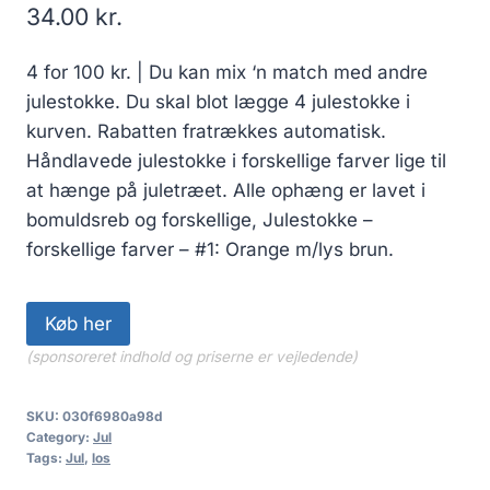
34.00
kr.
4 for 100 kr. | Du kan mix ‘n match med andre
julestokke. Du skal blot lægge 4 julestokke i
kurven. Rabatten fratrækkes automatisk.
Håndlavede julestokke i forskellige farver lige til
at hænge på juletræet. Alle ophæng er lavet i
bomuldsreb og forskellige, Julestokke –
forskellige farver – #1: Orange m/lys brun.
Køb her
(sponsoreret indhold og priserne er vejledende)
SKU:
030f6980a98d
Category:
Jul
Tags:
Jul
,
los