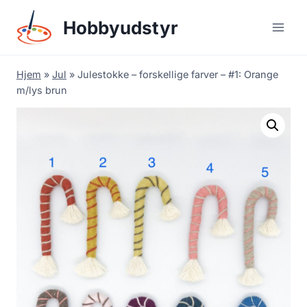
Skip
Hobbyudstyr
to
content
Hjem
»
Jul
»
Julestokke – forskellige farver – #1: Orange
m/lys brun