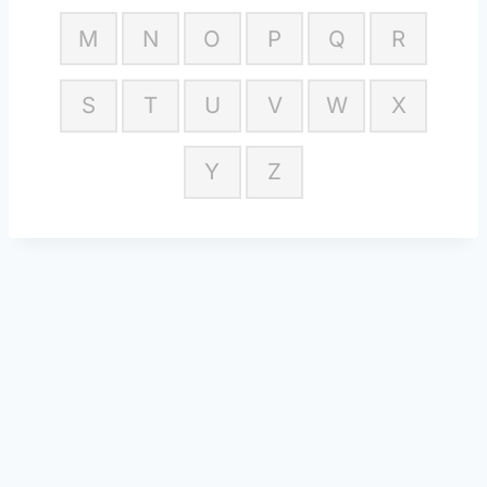
M
N
O
P
Q
R
S
T
U
V
W
X
Y
Z