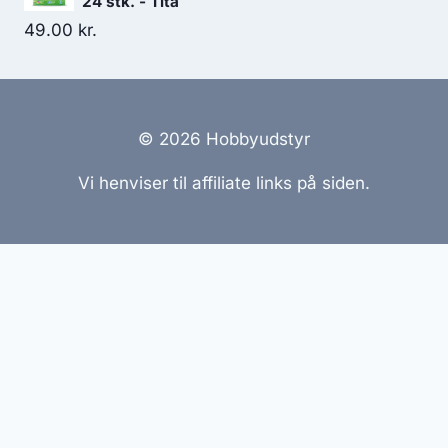
24 stk. - Tita
49.00
kr.
© 2026 Hobbyudstyr
Vi henviser til affiliate links på siden.
Hjemmesider Til Salg
|
Hjemmeside Udvikling
|
Online
Tilbud
Denne side kan være skabt med AI! Indholdet er
genereret med henblik på at informere og inspirere,
men vi anbefaler altid at dobbelttjekke vigtige
oplysninger.