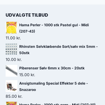
UDVALGTE TILBUD
Hama Perler - 1000 stk Pastel gul - Midi
(207-43)
11.00
kr.
Rhinsten Selvklæbende Sort/sølv mix 5mm -
50stk
10.00
kr.
Piberenser Sølv 6mm x 30cm - 20stk
15.00
kr.
Ansigtsmaling Special Effekter 5 dele -
Snazaroo
85.00
kr.
Hama Perler - 1000 stk grøn - Midi (207-10)