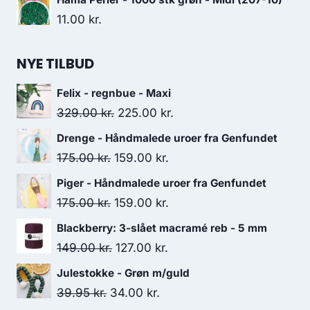
11.00
kr.
NYE TILBUD
Felix - regnbue - Maxi
329.00
kr.
225.00
kr.
Drenge - Håndmalede uroer fra Genfundet
175.00
kr.
159.00
kr.
Piger - Håndmalede uroer fra Genfundet
175.00
kr.
159.00
kr.
Blackberry: 3-slået macramé reb - 5 mm
149.00
kr.
127.00
kr.
Julestokke - Grøn m/guld
39.95
kr.
34.00
kr.