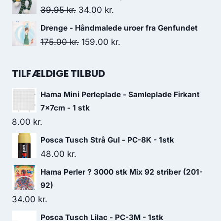
39.95
kr.
34.00
kr.
Drenge - Håndmalede uroer fra Genfundet
175.00
kr.
159.00
kr.
TILFÆLDIGE TILBUD
Hama Mini Perleplade - Samleplade Firkant
7x7cm - 1 stk
8.00
kr.
Posca Tusch Strå Gul - PC-8K - 1stk
48.00
kr.
Hama Perler ? 3000 stk Mix 92 striber (201-
92)
34.00
kr.
Posca Tusch Lilac - PC-3M - 1stk