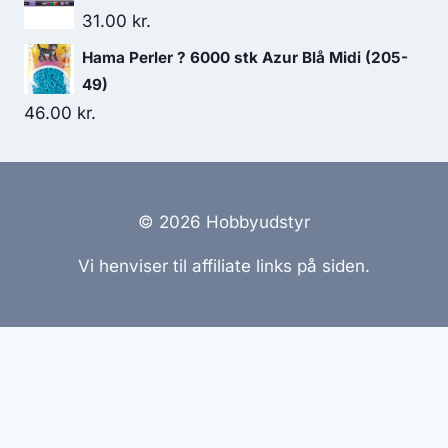
31.00
kr.
Hama Perler ? 6000 stk Azur Blå Midi (205-
49)
46.00
kr.
© 2026 Hobbyudstyr
Vi henviser til affiliate links på siden.
Hjemmesider Til Salg
|
Hjemmeside Udvikling
|
Online
Tilbud
Denne side kan være skabt med AI! Indholdet er