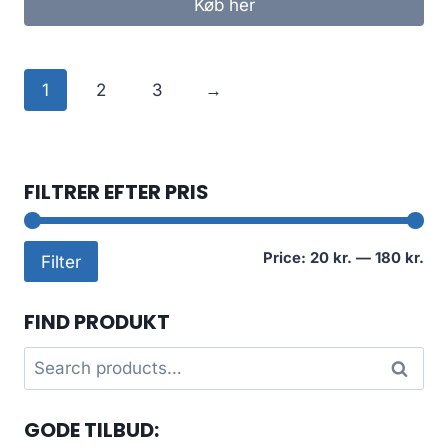
Køb her
1
2
3
→
FILTRER EFTER PRIS
Mi
Ma
Price:
20 kr.
—
180 kr.
Filter
pri
pri
FIND PRODUKT
Search
Search
for:
GODE TILBUD: