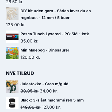
26.50
kr.
DIY kit uden garn - Sådan laver du en
regnbue. - 12 mm / 5 buer
135.00
kr.
Posca Tusch Lyserød - PC-5M - 1stk
35.00
kr.
Min Malebog - Dinosaurer
120.00
kr.
NYE TILBUD
Julestokke - Grøn m/guld
39.95
kr.
34.00
kr.
Black: 3-slået macramé reb 5 mm
149.00
kr.
127.00
kr.