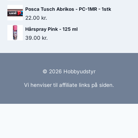
Posca Tusch Abrikos - PC-1MR - 1stk
22.00
kr.
Hårspray Pink - 125 ml
39.00
kr.
© 2026 Hobbyudstyr
Vi henviser til affiliate links på siden.
Hjemmesider Til Salg
|
Hjemmeside Udvikling
|
Online
Tilbud
Denne side kan være skabt med AI! Indholdet er