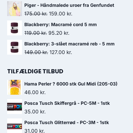
Piger - Håndmalede uroer fra Genfundet
175.00
kr.
159.00
kr.
Blackberry: Macramé cord 5 mm
119.00
kr.
95.20
kr.
Blackberry: 3-slået macramé reb - 5 mm
149.00
kr.
127.00
kr.
TILFÆLDIGE TILBUD
Hama Perler ? 6000 stk Gul Midi (205-03)
46.00
kr.
Posca Tusch Skiffergrå - PC-5M - 1stk
35.00
kr.
Posca Tusch Glitterrød - PC-3M - 1stk
31.00
kr.