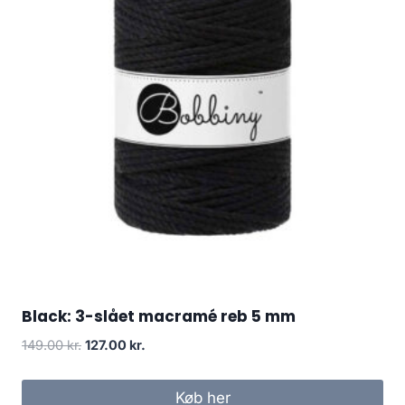
Black: 3-slået macramé reb 5 mm
149.00
kr.
127.00
kr.
Køb her