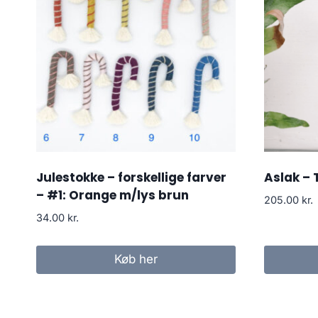
Julestokke – forskellige farver
Aslak – 
– #1: Orange m/lys brun
205.00
kr.
34.00
kr.
Køb her