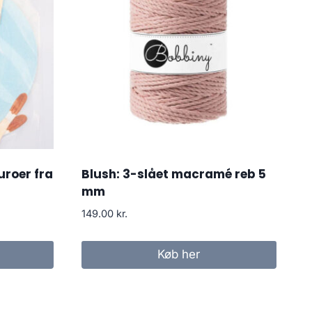
roer fra
Blush: 3-slået macramé reb 5
mm
149.00
kr.
Køb her