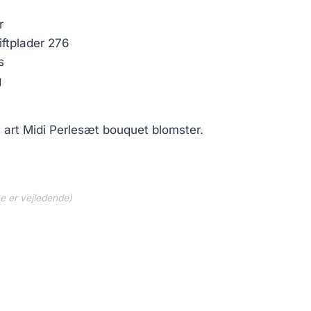
r
iftplader 276
s
g
a art Midi Perlesæt bouquet blomster.
ne er vejledende)