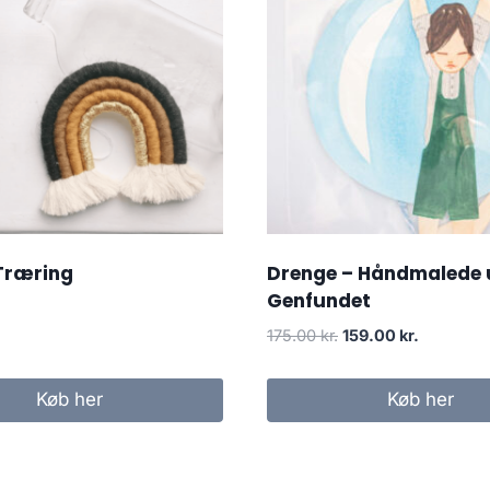
Træring
Drenge – Håndmalede u
Genfundet
175.00
kr.
159.00
kr.
Køb her
Køb her