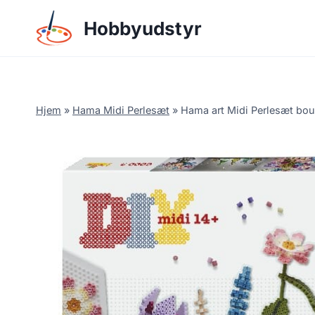
Skip
Hobbyudstyr
to
content
Hjem
»
Hama Midi Perlesæt
»
Hama art Midi Perlesæt bo