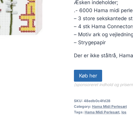
Æsken indeholder;
.- 6000 Hama midi perle
– 3 store sekskantede st
– 4 stk Hama Connector
– Motiv ark og vejlednin
– Strygepapir
Der er ikke ståltrå, Ham
Køb her
(sponsoreret indhold og priser
SKU:
48edb0c4fd28
Category:
Hama Midi Perlesæt
Tags:
Hama Midi Perlesæt
,
los