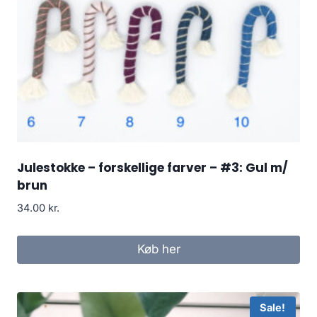
Julestokke – forskellige farver – #3: Gul m/
brun
34.00
kr.
Køb her
Sale!