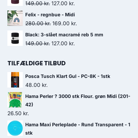
149.00
kr.
127.00
kr.
Felix - regnbue - Midi
280.00
kr.
169.00
kr.
Black: 3-slået macramé reb 5 mm
149.00
kr.
127.00
kr.
TILFÆLDIGE TILBUD
Posca Tusch Klart Gul - PC-8K - 1stk
48.00
kr.
Hama Perler ? 3000 stk Flour. grøn Midi (201-
42)
26.50
kr.
Hama Maxi Perleplade - Rund Transparent - 1
stk