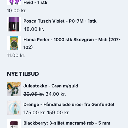
Hvid - 1 stk
10.00
kr.
Posca Tusch Violet - PC-7M - 1stk
48.00
kr.
Hama Perler - 1000 stk Skovgrøn - Midi (207-
102)
11.00
kr.
NYE TILBUD
Julestokke - Grøn m/guld
39.95
kr.
34.00
kr.
Drenge - Håndmalede uroer fra Genfundet
175.00
kr.
159.00
kr.
Blackberry: 3-slået macramé reb - 5 mm