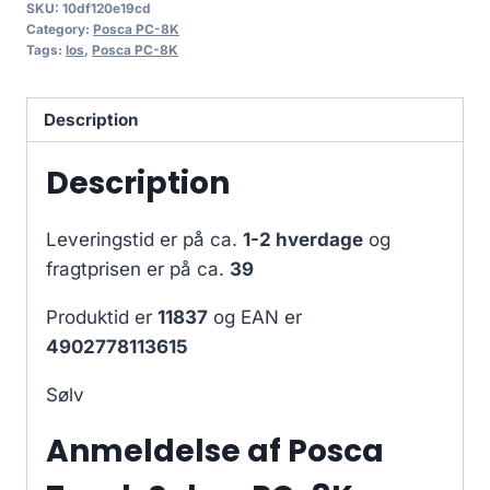
SKU:
10df120e19cd
Category:
Posca PC-8K
Tags:
los
,
Posca PC-8K
Description
Description
Leveringstid er på ca.
1-2 hverdage
og
fragtprisen er på ca.
39
Produktid er
11837
og EAN er
4902778113615
Sølv
Anmeldelse af Posca