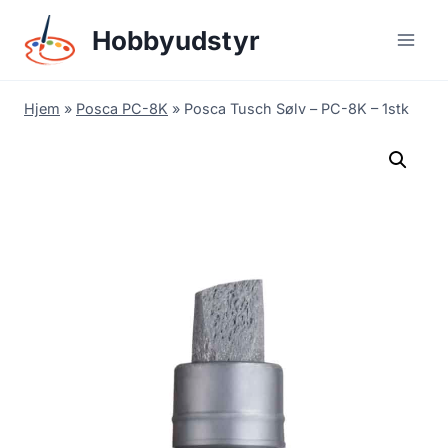
Skip
Hobbyudstyr
to
content
Hjem
»
Posca PC-8K
»
Posca Tusch Sølv – PC-8K – 1stk