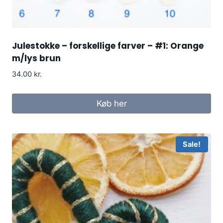
Julestokke – forskellige farver – #1: Orange
m/lys brun
34.00
kr.
Køb her
Sale!