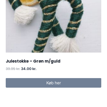
Julestokke – Grøn m/guld
39.95
kr.
34.00
kr.
Køb her