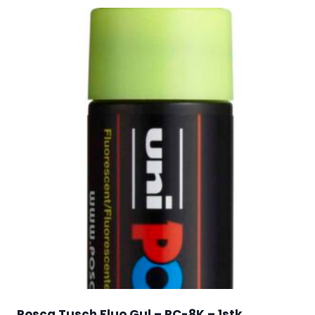
Posca Tusch Fluo Gul – PC-8K – 1stk