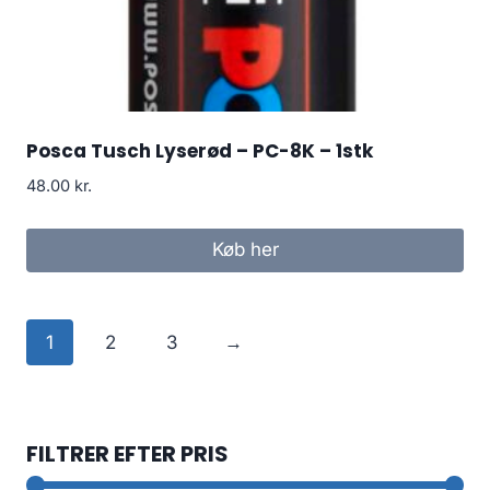
Posca Tusch Lyserød – PC-8K – 1stk
48.00
kr.
Køb her
1
2
3
→
FILTRER EFTER PRIS