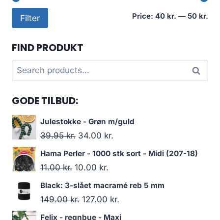
Mi
Ma
Price:
40 kr.
—
50 kr.
Filter
pri
pri
FIND PRODUKT
Search
Search
for:
GODE TILBUD:
Julestokke - Grøn m/guld
39.95
kr.
34.00
kr.
Hama Perler - 1000 stk sort - Midi (207-18)
11.00
kr.
10.00
kr.
Black: 3-slået macramé reb 5 mm
149.00
kr.
127.00
kr.
Felix - regnbue - Maxi