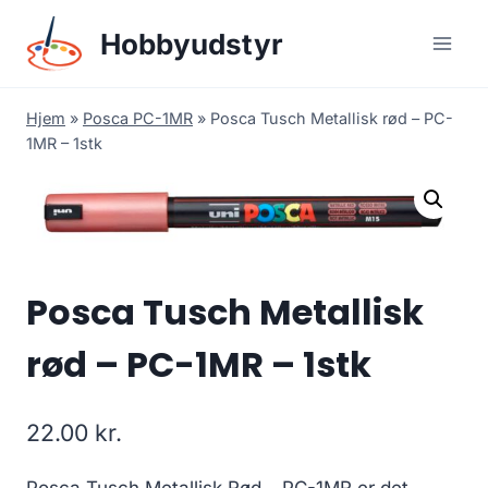
Skip
Hobbyudstyr
to
content
Hjem
»
Posca PC-1MR
»
Posca Tusch Metallisk rød – PC-
1MR – 1stk
Posca Tusch Metallisk
rød – PC-1MR – 1stk
22.00
kr.