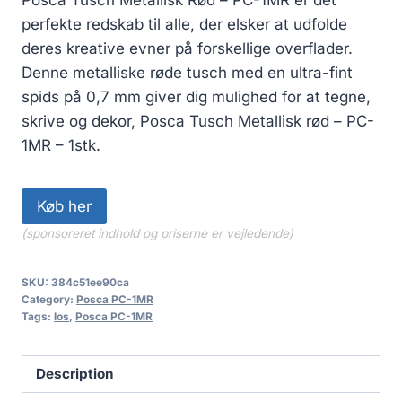
Posca Tusch Metallisk Rød – PC-1MR er det
perfekte redskab til alle, der elsker at udfolde
deres kreative evner på forskellige overflader.
Denne metalliske røde tusch med en ultra-fint
spids på 0,7 mm giver dig mulighed for at tegne,
skrive og dekor, Posca Tusch Metallisk rød – PC-
1MR – 1stk.
Køb her
(sponsoreret indhold og priserne er vejledende)
SKU:
384c51ee90ca
Category:
Posca PC-1MR
Tags:
los
,
Posca PC-1MR
Description