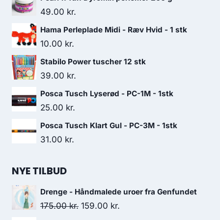
49.00
kr.
Hama Perleplade Midi - Ræv Hvid - 1 stk
10.00
kr.
Stabilo Power tuscher 12 stk
39.00
kr.
Posca Tusch Lyserød - PC-1M - 1stk
25.00
kr.
Posca Tusch Klart Gul - PC-3M - 1stk
31.00
kr.
NYE TILBUD
Drenge - Håndmalede uroer fra Genfundet
175.00
kr.
159.00
kr.