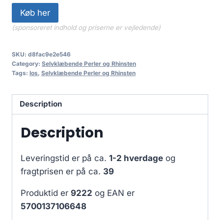
Køb her
(sponsoreret indhold og priserne er vejledende)
SKU:
d8fac9e2e546
Category:
Selvklæbende Perler og Rhinsten
Tags:
los
,
Selvklæbende Perler og Rhinsten
Description
Description
Leveringstid er på ca.
1-2 hverdage
og
fragtprisen er på ca.
39
Produktid er
9222
og EAN er
5700137106648