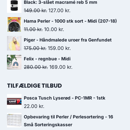
Black: 3-slået macramé reb 5 mm
149.00
kr.
127.00
kr.
Hama Perler - 1000 stk sort - Midi (207-18)
11.00
kr.
10.00
kr.
Piger - Håndmalede uroer fra Genfundet
175.00
kr.
159.00
kr.
Felix - regnbue - Midi
280.00
kr.
169.00
kr.
TILFÆLDIGE TILBUD
Posca Tusch Lyserød - PC-1MR - 1stk
22.00
kr.
Opbevaring til Perler / Perlesortering - 16
Små Sorteringskasser