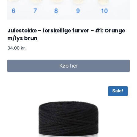
Julestokke – forskellige farver – #1: Orange
m/lys brun
34.00
kr.
Køb her
Sale!