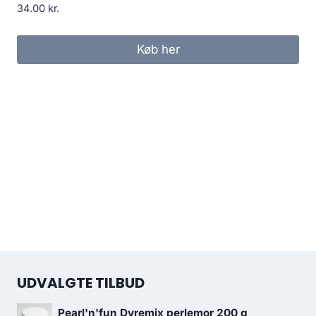
34.00
kr.
Køb her
UDVALGTE TILBUD
Pearl'n'fun Dyremix perlemor 200 g