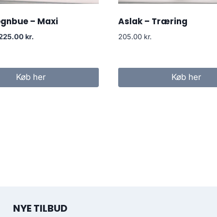
regnbue – Maxi
Aslak – Træring
225.00
kr.
205.00
kr.
Køb her
Køb her
NYE TILBUD