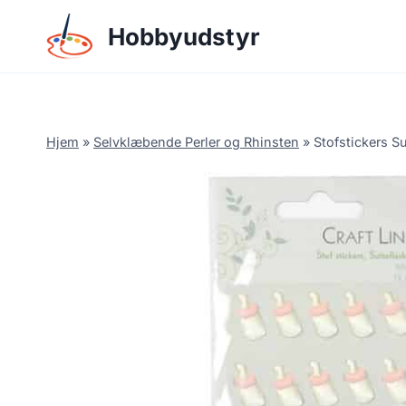
Skip
Hobbyudstyr
to
content
Hjem
»
Selvklæbende Perler og Rhinsten
»
Stofstickers S