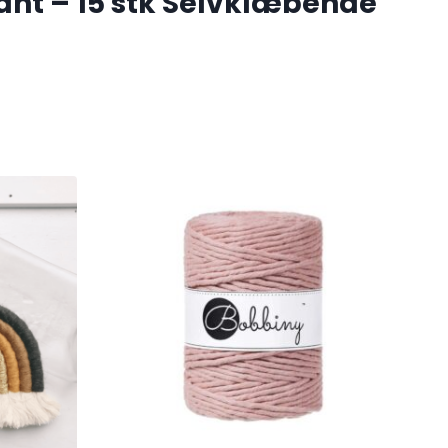
kant – 15 stk Selvklæbende