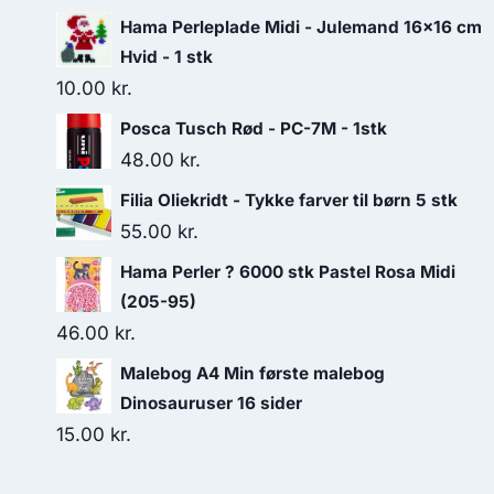
Hama Perleplade Midi - Julemand 16x16 cm
Hvid - 1 stk
10.00
kr.
Posca Tusch Rød - PC-7M - 1stk
48.00
kr.
Filia Oliekridt - Tykke farver til børn 5 stk
55.00
kr.
Hama Perler ? 6000 stk Pastel Rosa Midi
(205-95)
46.00
kr.
Malebog A4 Min første malebog
Dinosauruser 16 sider
15.00
kr.