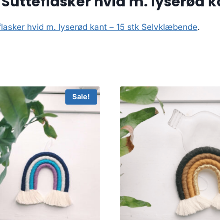
 Sutteflasker hvid m. lyserød 
flasker hvid m. lyserød kant – 15 stk Selvklæbende
.
Sale!