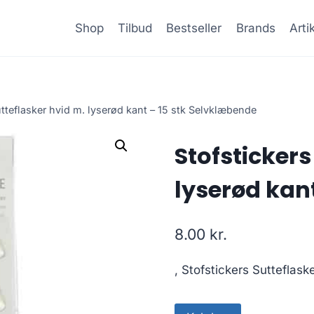
Shop
Tilbud
Bestseller
Brands
Arti
utteflasker hvid m. lyserød kant – 15 stk Selvklæbende
Stofstickers
lyserød kan
8.00
kr.
, Stofstickers Sutteflask