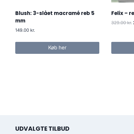
Blush: 3-slået macramé reb 5
Felix – 
mm
329.00
kr.
149.00
kr.
Køb her
UDVALGTE TILBUD