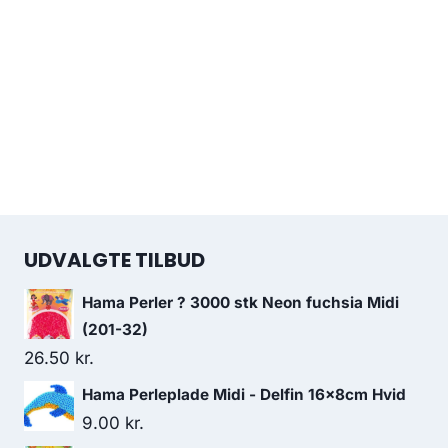
UDVALGTE TILBUD
Hama Perler ? 3000 stk Neon fuchsia Midi
(201-32)
26.50
kr.
Hama Perleplade Midi - Delfin 16x8cm Hvid
9.00
kr.