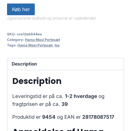
Køb her
(sponsoreret indhold og priserne er vejledende)
SKU:
cce12eb644ea
Category:
Hama Maxi Perlesæt
Tags:
Hama Maxi Perlesæt
,
los
Description
Description
Leveringstid er på ca.
1-2 hverdage
og
fragtprisen er på ca.
39
Produktid er
9454
og EAN er
28178087517