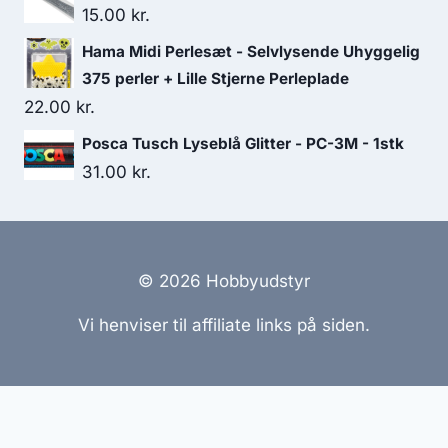
15.00
kr.
Hama Midi Perlesæt - Selvlysende Uhyggelig
375 perler + Lille Stjerne Perleplade
22.00
kr.
Posca Tusch Lyseblå Glitter - PC-3M - 1stk
31.00
kr.
© 2026 Hobbyudstyr
Vi henviser til affiliate links på siden.
Hjemmesider Til Salg
|
Hjemmeside Udvikling
|
Online
Tilbud