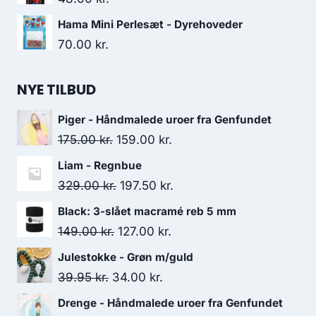
Hama Mini Perlesæt - Dyrehoveder
70.00
kr.
NYE TILBUD
Piger - Håndmalede uroer fra Genfundet
175.00
kr.
159.00
kr.
Liam - Regnbue
329.00
kr.
197.50
kr.
Black: 3-slået macramé reb 5 mm
149.00
kr.
127.00
kr.
Julestokke - Grøn m/guld
39.95
kr.
34.00
kr.
Drenge - Håndmalede uroer fra Genfundet