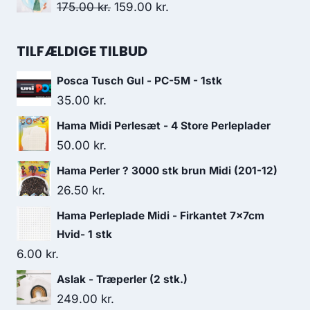
175.00
kr.
159.00
kr.
TILFÆLDIGE TILBUD
Posca Tusch Gul - PC-5M - 1stk
35.00
kr.
Hama Midi Perlesæt - 4 Store Perleplader
50.00
kr.
Hama Perler ? 3000 stk brun Midi (201-12)
26.50
kr.
Hama Perleplade Midi - Firkantet 7x7cm
Hvid- 1 stk
6.00
kr.
Aslak - Træperler (2 stk.)
249.00
kr.