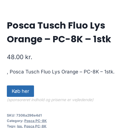
Posca Tusch Fluo Lys
Orange – PC-8K – 1stk
48.00
kr.
, Posca Tusch Fluo Lys Orange – PC-8K – 1stk.
Køb her
(sponsoreret indhold og priserne er vejledende)
SKU:
7306a296e4d1
Category:
Posca PC-8K
Tags:
los
,
Posca PC-8K