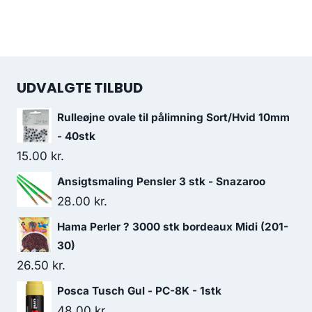
UDVALGTE TILBUD
Rulleøjne ovale til pålimning Sort/Hvid 10mm
- 40stk
15.00
kr.
Ansigtsmaling Pensler 3 stk - Snazaroo
28.00
kr.
Hama Perler ? 3000 stk bordeaux Midi (201-
30)
26.50
kr.
Posca Tusch Gul - PC-8K - 1stk
48.00
kr.