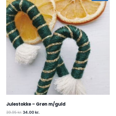
Julestokke – Grøn m/guld
39.95
kr.
34.00
kr.