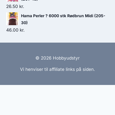
26.50
kr.
Hama Perler ? 6000 stk Rødbrun Midi (205-
30)
46.00
kr.
© 2026 Hobbyudstyr
Vi henviser til affiliate links på siden.
Hjemmesider Til Salg
|
Hjemmeside Udvikling
|
Online
Tilbud
Denne side kan være skabt med AI! Indholdet er