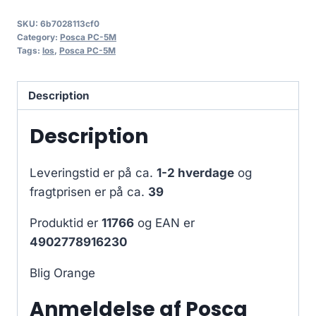
SKU:
6b7028113cf0
Category:
Posca PC-5M
Tags:
los
,
Posca PC-5M
Description
Description
Leveringstid er på ca.
1-2 hverdage
og
fragtprisen er på ca.
39
Produktid er
11766
og EAN er
4902778916230
Blig Orange
Anmeldelse af Posca