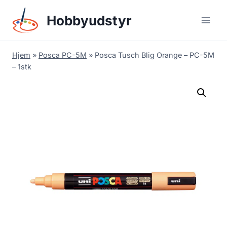
Skip
Hobbyudstyr
to
content
Hjem
»
Posca PC-5M
»
Posca Tusch Blig Orange – PC-5M
– 1stk