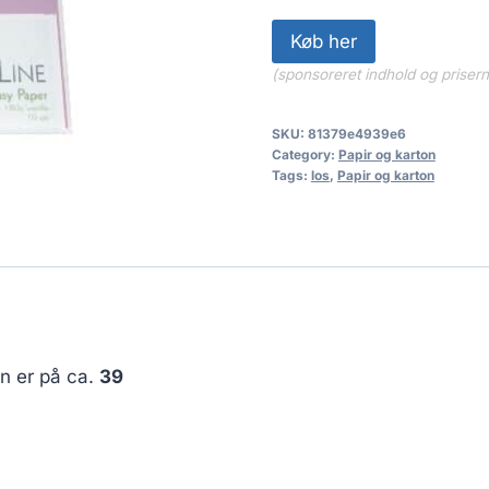
Køb her
(sponsoreret indhold og priser
SKU:
81379e4939e6
Category:
Papir og karton
Tags:
los
,
Papir og karton
en er på ca.
39