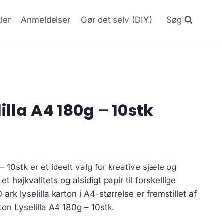
kler
Anmeldelser
Gør det selv (DIY)
Søg
illa A4 180g – 10stk
– 10stk er et ideelt valg for kreative sjæle og
et højkvalitets og alsidigt papir til forskellige
rk lyselilla karton i A4-størrelse er fremstillet af
rton Lyselilla A4 180g – 10stk.