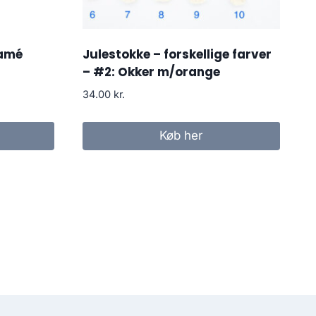
ramé
Julestokke – forskellige farver
– #2: Okker m/orange
34.00
kr.
Køb her