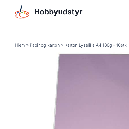
Skip
Hobbyudstyr
to
content
Hjem
»
Papir og karton
»
Karton Lyselilla A4 180g – 10stk