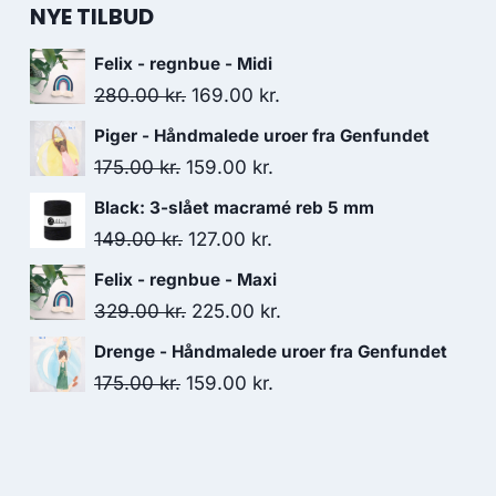
NYE TILBUD
Felix - regnbue - Midi
280.00
kr.
169.00
kr.
Piger - Håndmalede uroer fra Genfundet
175.00
kr.
159.00
kr.
Black: 3-slået macramé reb 5 mm
149.00
kr.
127.00
kr.
Felix - regnbue - Maxi
329.00
kr.
225.00
kr.
Drenge - Håndmalede uroer fra Genfundet
175.00
kr.
159.00
kr.