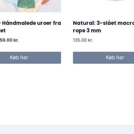
– Håndmalede uroer fra
Natural: 3-slået mac
et
rope 3 mm
159.00
kr.
135.00
kr.
Køb her
Køb her