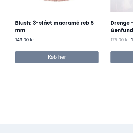
Blush: 3-slået macramé reb 5
Drenge 
mm
Genfund
149.00
kr.
175.00
kr.
Køb her