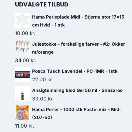
UDVALGTE TILBUD
Hama Perleplade Midi - Stjerne stor 17x15
cm Hvid - 1 stk
10.00
kr.
Julestokke - forskellige farver - #2: Okker
m/orange
34.00
kr.
Posca Tusch Lavendel - PC-1MR - 1stk
22.00
kr.
Ansigtsmaling Blod Gel 50 ml - Snazaroo
39.00
kr.
Hama Perler - 1000 stk Pastel mix - Midi
(207-50)
11.00
kr.