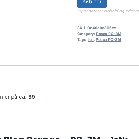
Køb her
(sponsoreret indhold og priser
SKU:
0d40c0e866cc
Category:
Posca PC-3M
Tags:
los
,
Posca PC-3M
en er på ca.
39