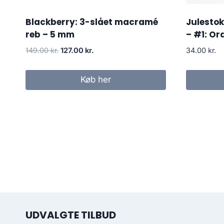
Blackberry: 3-slået macramé
Julestok
reb – 5 mm
– #1: Or
149.00
kr.
127.00
kr.
34.00
kr.
Køb her
UDVALGTE TILBUD