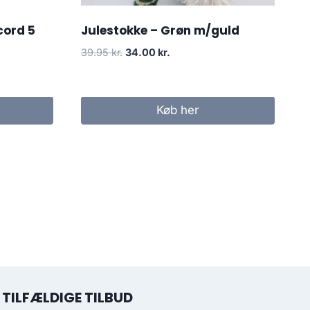
cord 5
Julestokke – Grøn m/guld
39.95
kr.
34.00
kr.
Køb her
TILFÆLDIGE TILBUD