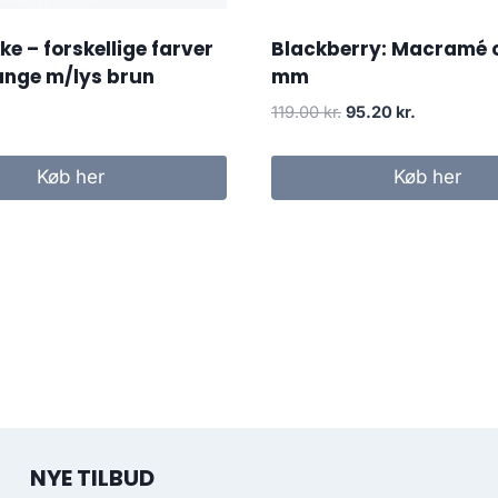
ke – forskellige farver
Blackberry: Macramé 
ange m/lys brun
mm
119.00
kr.
95.20
kr.
Køb her
Køb her
NYE TILBUD