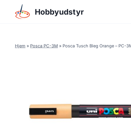
Skip
Hobbyudstyr
to
content
Hjem
»
Posca PC-3M
»
Posca Tusch Bleg Orange – PC-3M