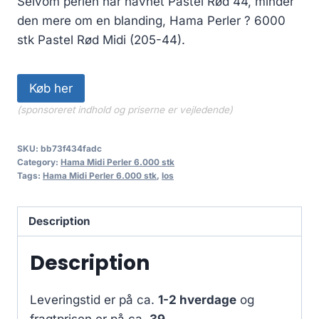
Selvom perlen har navnet Pastel Rød 44, minder
den mere om en blanding, Hama Perler ? 6000
stk Pastel Rød Midi (205-44).
Køb her
(sponsoreret indhold og priserne er vejledende)
SKU:
bb73f434fadc
Category:
Hama Midi Perler 6.000 stk
Tags:
Hama Midi Perler 6.000 stk
,
los
Description
Description
Leveringstid er på ca.
1-2 hverdage
og
fragtprisen er på ca.
39