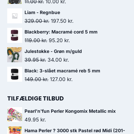
11.00
kr.
10.00
kr.
Liam - Regnbue
329.00
kr.
197.50
kr.
Blackberry: Macramé cord 5 mm
119.00
kr.
95.20
kr.
Julestokke - Grøn m/guld
39.95
kr.
34.00
kr.
Black: 3-slået macramé reb 5 mm
149.00
kr.
127.00
kr.
TILFÆLDIGE TILBUD
Pearl'n'fun Perler Kongomix Metallic mix
49.95
kr.
Hama Perler ? 3000 stk Pastel rød Midi (201-