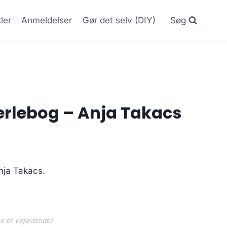
kler
Anmeldelser
Gør det selv (DIY)
Søg
Perlebog – Anja Takacs
Anja Takacs.
ne er vejledende)