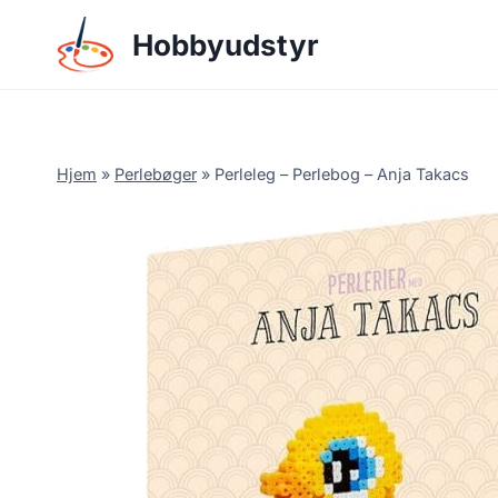
Skip
Hobbyudstyr
to
content
Hjem
»
Perlebøger
»
Perleleg – Perlebog – Anja Takacs