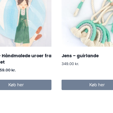
– Håndmalede uroer fra
Jens – guirlande
et
349.00
kr.
159.00
kr.
Køb her
Køb her