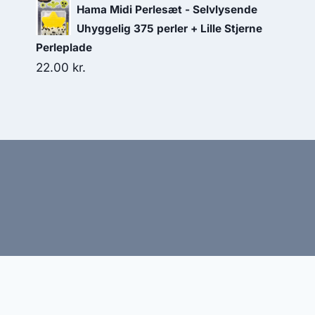
Hama Midi Perlesæt - Selvlysende
Uhyggelig 375 perler + Lille Stjerne
Perleplade
22.00
kr.
Hj
Denne side kan være skabt med AI! Indholdet er gene