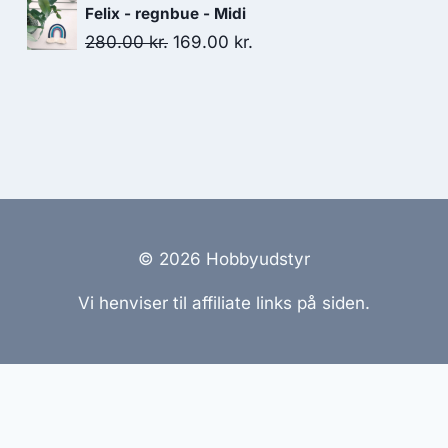
Felix - regnbue - Midi
280.00
kr.
169.00
kr.
© 2026 Hobbyudstyr
Vi henviser til affiliate links på siden.
emmesider Til Salg
|
Hjemmeside Udvikling
|
Online Til
reret med henblik på at informere og inspirere, men vi a