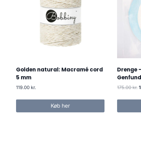
Golden natural: Macramé cord
Drenge 
5 mm
Genfund
119.00
kr.
175.00
kr.
Køb her