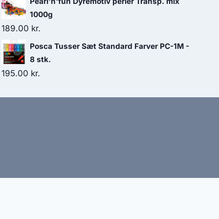
Pearl'n'fun Dyremotiv perler Transp. mix
1000g
189.00
kr.
Posca Tusser Sæt Standard Farver PC-1M -
8 stk.
195.00
kr.
bud
nbefaler altid at dobbelttjekke vigtige oplysninger.