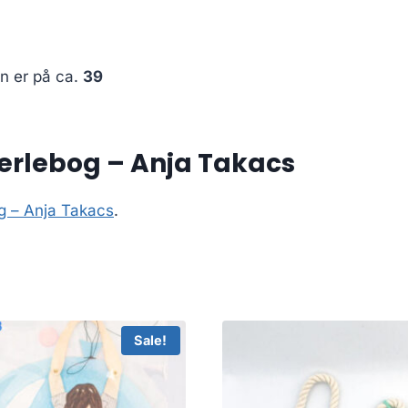
en er på ca.
39
Perlebog – Anja Takacs
og – Anja Takacs
.
Sale!