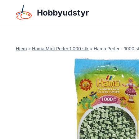
Skip
Hobbyudstyr
to
content
Hjem
»
Hama Midi Perler 1.000 stk
»
Hama Perler – 1000 s