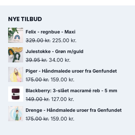
NYE TILBUD
Felix - regnbue - Maxi
329.00
kr.
225.00
kr.
Julestokke - Grøn m/guld
39.95
kr.
34.00
kr.
Piger - Håndmalede uroer fra Genfundet
175.00
kr.
159.00
kr.
Blackberry: 3-slået macramé reb - 5 mm
149.00
kr.
127.00
kr.
Drenge - Håndmalede uroer fra Genfundet
175.00
kr.
159.00
kr.