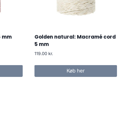
5 mm
Golden natural: Macramé cord
5 mm
119.00
kr.
Køb her