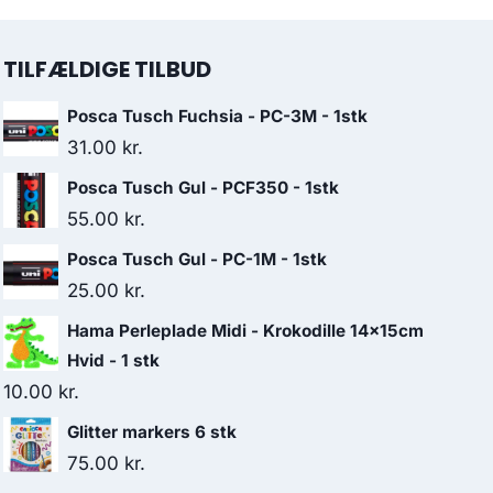
TILFÆLDIGE TILBUD
Posca Tusch Fuchsia - PC-3M - 1stk
31.00
kr.
Posca Tusch Gul - PCF350 - 1stk
55.00
kr.
Posca Tusch Gul - PC-1M - 1stk
25.00
kr.
Hama Perleplade Midi - Krokodille 14x15cm
Hvid - 1 stk
10.00
kr.
Glitter markers 6 stk
75.00
kr.