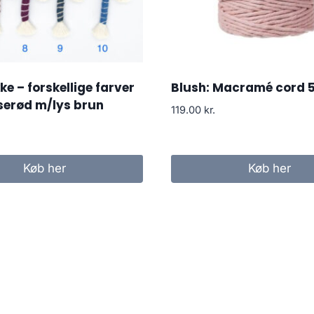
ke – forskellige farver
Blush: Macramé cord 
serød m/lys brun
119.00
kr.
Køb her
Køb her