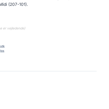
Midi (207-101).
ne er vejledende)
 stk
,
los