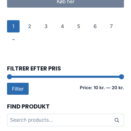
Køb her
1
2
3
4
5
6
7
→
FILTRER EFTER PRIS
Mi
Ma
Price:
10 kr.
—
20 kr.
Filter
pri
pri
FIND PRODUKT
Search
Search
for: