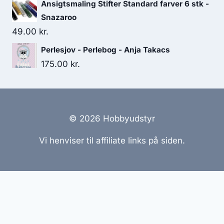
Ansigtsmaling Stifter Standard farver 6 stk -
Snazaroo
49.00
kr.
Perlesjov - Perlebog - Anja Takacs
175.00
kr.
© 2026 Hobbyudstyr
Vi henviser til affiliate links på siden.
Hjemmesider Til Salg
|
Hjemmeside Udvikling
|
Online
Tilbud
Denne side kan være skabt med AI! Indholdet er