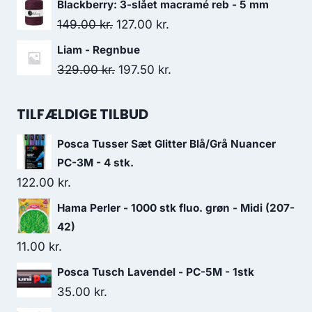
Blackberry: 3-slået macramé reb - 5 mm
149.00
kr.
127.00
kr.
Liam - Regnbue
329.00
kr.
197.50
kr.
TILFÆLDIGE TILBUD
Posca Tusser Sæt Glitter Blå/Grå Nuancer
PC-3M - 4 stk.
122.00
kr.
Hama Perler - 1000 stk fluo. grøn - Midi (207-
42)
11.00
kr.
Posca Tusch Lavendel - PC-5M - 1stk
35.00
kr.