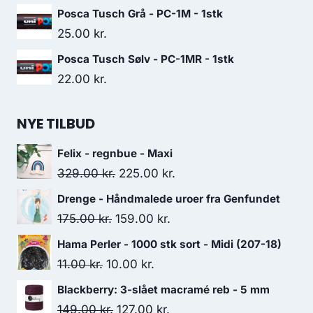
Posca Tusch Grå - PC-1M - 1stk
25.00
kr.
Posca Tusch Sølv - PC-1MR - 1stk
22.00
kr.
NYE TILBUD
Felix - regnbue - Maxi
329.00
kr.
225.00
kr.
Drenge - Håndmalede uroer fra Genfundet
175.00
kr.
159.00
kr.
Hama Perler - 1000 stk sort - Midi (207-18)
11.00
kr.
10.00
kr.
Blackberry: 3-slået macramé reb - 5 mm
149.00
kr.
127.00
kr.