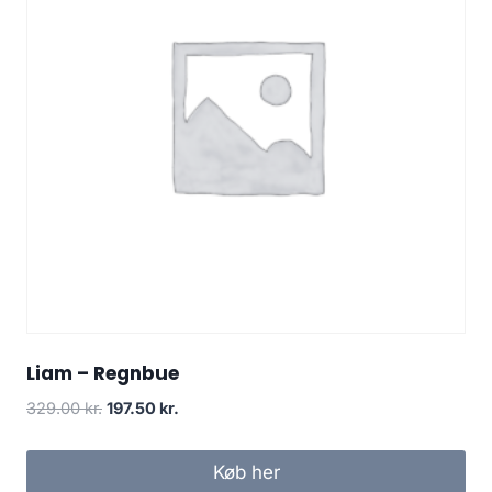
Liam – Regnbue
329.00
kr.
197.50
kr.
Køb her