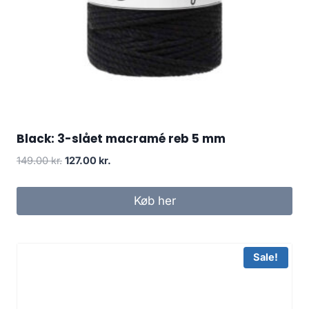
Black: 3-slået macramé reb 5 mm
149.00
kr.
127.00
kr.
Køb her
Sale!