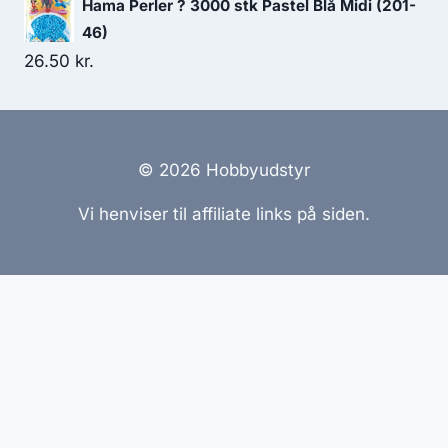
Hama Perler ? 3000 stk Pastel Blå Midi (201-
46)
26.50
kr.
© 2026 Hobbyudstyr
Vi henviser til affiliate links på siden.
Hjemmesider Til Salg
|
Hjemmeside Udvikling
|
Online
Tilbud
Denne side kan være skabt med AI! Indholdet er
genereret med henblik på at informere og inspirere,
men vi anbefaler altid at dobbelttjekke vigtige