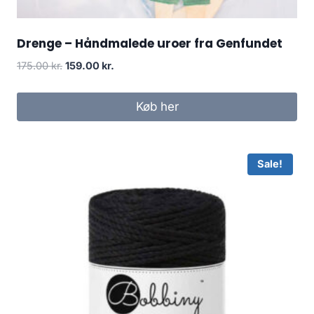
Drenge – Håndmalede uroer fra Genfundet
175.00
kr.
159.00
kr.
Køb her
Sale!