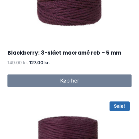
Blackberry: 3-slået macramé reb – 5 mm
149.00
kr.
127.00
kr.
Køb her
Sale!