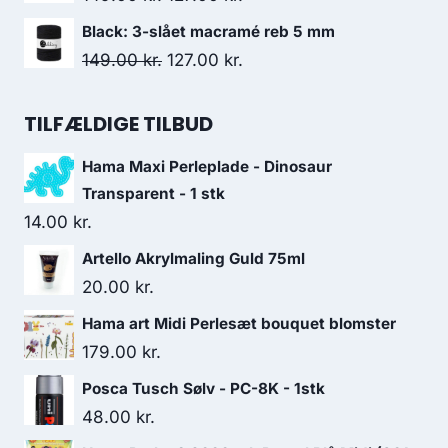
Black: 3-slået macramé reb 5 mm
149.00
kr.
127.00
kr.
TILFÆLDIGE TILBUD
Hama Maxi Perleplade - Dinosaur
Transparent - 1 stk
14.00
kr.
Artello Akrylmaling Guld 75ml
20.00
kr.
Hama art Midi Perlesæt bouquet blomster
179.00
kr.
Posca Tusch Sølv - PC-8K - 1stk
48.00
kr.