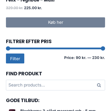
329.00
kr.
225.00
kr.
Køb her
FILTRER EFTER PRIS
Mi
Ma
Price:
90 kr.
—
230 kr.
Filter
pri
pri
FIND PRODUKT
Search
Search
for:
GODE TILBUD:
Blackberry: 3-slået macramé reb - 5 mm