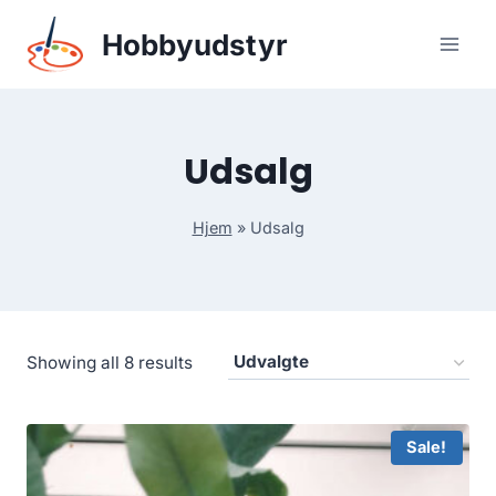
Skip
Hobbyudstyr
to
content
Udsalg
Hjem
»
Udsalg
Showing all 8 results
Sale!