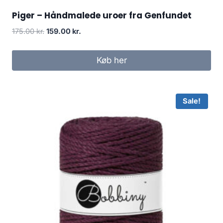
Piger – Håndmalede uroer fra Genfundet
175.00
kr.
159.00
kr.
Køb her
Sale!