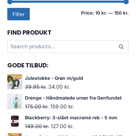
Mi
Ma
Price:
10 kr.
—
150 kr.
Filter
pri
pri
FIND PRODUKT
Search
Search
for:
GODE TILBUD:
Julestokke - Grøn m/guld
39.95
kr.
34.00
kr.
Drenge - Håndmalede uroer fra Genfundet
175.00
kr.
159.00
kr.
Blackberry: 3-slået macramé reb - 5 mm
149.00
kr.
127.00
kr.