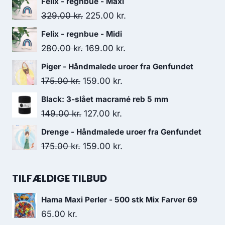
Felix - regnbue - Maxi
329.00
kr.
225.00
kr.
Felix - regnbue - Midi
280.00
kr.
169.00
kr.
Piger - Håndmalede uroer fra Genfundet
175.00
kr.
159.00
kr.
Black: 3-slået macramé reb 5 mm
149.00
kr.
127.00
kr.
Drenge - Håndmalede uroer fra Genfundet
175.00
kr.
159.00
kr.
TILFÆLDIGE TILBUD
Hama Maxi Perler - 500 stk Mix Farver 69
65.00
kr.