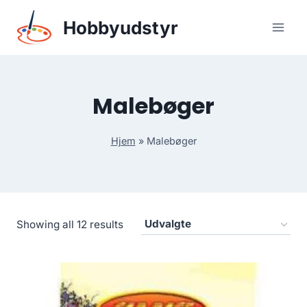
Skip
Hobbyudstyr
to
content
Malebøger
Hjem
»
Malebøger
Showing all 12 results