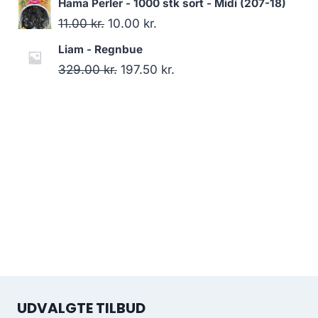
Hama Perler - 1000 stk sort - Midi (207-18)
11.00
kr.
10.00
kr.
Liam - Regnbue
329.00
kr.
197.50
kr.
UDVALGTE TILBUD