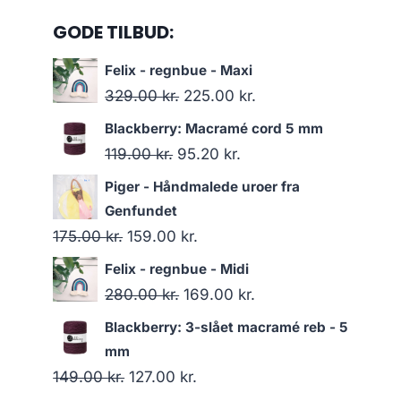
GODE TILBUD:
Felix - regnbue - Maxi
329.00
kr.
225.00
kr.
Blackberry: Macramé cord 5 mm
119.00
kr.
95.20
kr.
Piger - Håndmalede uroer fra
Genfundet
175.00
kr.
159.00
kr.
Felix - regnbue - Midi
280.00
kr.
169.00
kr.
Blackberry: 3-slået macramé reb - 5
mm
149.00
kr.
127.00
kr.