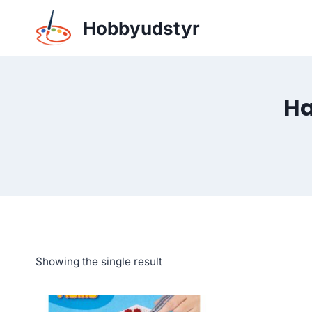
Skip
Hobbyudstyr
to
content
Ha
Showing the single result