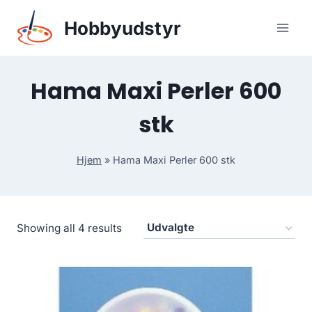
Skip
Hobbyudstyr
to
content
Hama Maxi Perler 600
stk
Hjem
»
Hama Maxi Perler 600 stk
Showing all 4 results