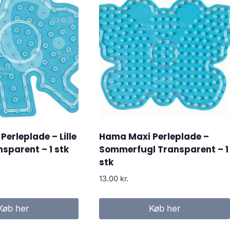
erleplade – Lille
Hama Maxi Perleplade –
nsparent – 1 stk
Sommerfugl Transparent – 1
stk
13.00
kr.
Køb her
Køb her