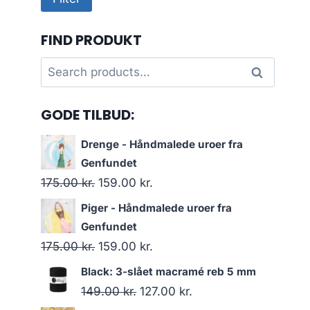
price
price
FIND PRODUKT
Search
Search
for:
GODE TILBUD:
Drenge - Håndmalede uroer fra
Genfundet
175.00
kr.
159.00
kr.
Piger - Håndmalede uroer fra
Genfundet
175.00
kr.
159.00
kr.
Black: 3-slået macramé reb 5 mm
149.00
kr.
127.00
kr.