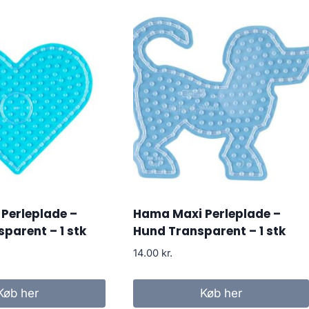
Perleplade –
Hama Maxi Perleplade –
sparent – 1 stk
Hund Transparent – 1 stk
14.00
kr.
Køb her
Køb her