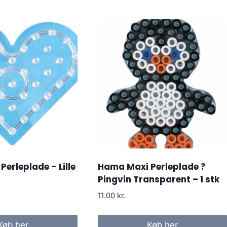
erleplade – Lille
Hama Maxi Perleplade ?
Pingvin Transparent – 1 stk
11.00
kr.
Køb her
Køb her