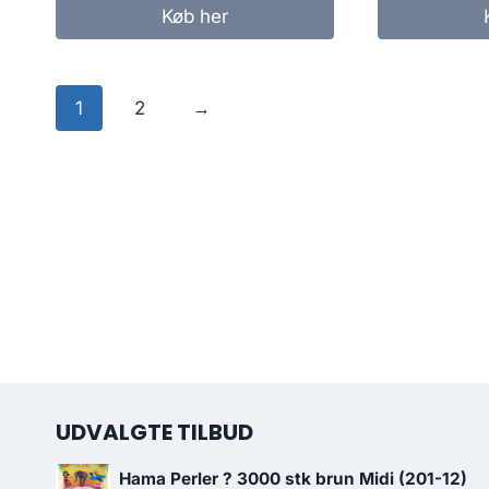
Køb her
1
2
→
UDVALGTE TILBUD
Hama Perler ? 3000 stk brun Midi (201-12)