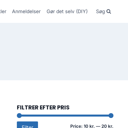
kler
Anmeldelser
Gør det selv (DIY)
Søg
FILTRER EFTER PRIS
Min
Max
Price:
10 kr.
—
20 kr.
Filter