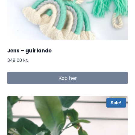
Jens – guirlande
349.00
kr.
Køb her
Sale!