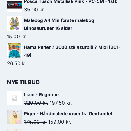
Posca Tusch Metallisk Pink - PC-5M - 1stk
35.00
kr.
Malebog A4 Min første malebog
Dinosauruser 16 sider
15.00
kr.
Hama Perler ? 3000 stk azurblå ? Midi (201-
49)
26.50
kr.
NYE TILBUD
Liam - Regnbue
329.00
kr.
197.50
kr.
Piger - Håndmalede uroer fra Genfundet
175.00
kr.
159.00
kr.