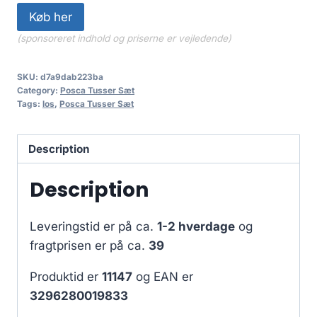
Køb her
(sponsoreret indhold og priserne er vejledende)
SKU:
d7a9dab223ba
Category:
Posca Tusser Sæt
Tags:
los
,
Posca Tusser Sæt
Description
Description
Leveringstid er på ca.
1-2 hverdage
og
fragtprisen er på ca.
39
Produktid er
11147
og EAN er
3296280019833