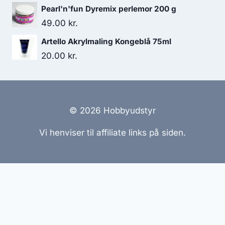
Pearl'n'fun Dyremix perlemor 200 g
49.00
kr.
Artello Akrylmaling Kongeblå 75ml
20.00
kr.
© 2026 Hobbyudstyr
Vi henviser til affiliate links på siden.
Hjemmesider Til Salg
|
Hjemmeside Udvikling
|
Online
Tilbud
Denne side kan være skabt med AI! Indholdet er