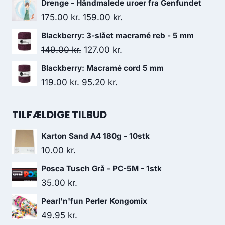
Drenge - Håndmalede uroer fra Genfundet
175.00
kr.
159.00
kr.
Blackberry: 3-slået macramé reb - 5 mm
149.00
kr.
127.00
kr.
Blackberry: Macramé cord 5 mm
119.00
kr.
95.20
kr.
TILFÆLDIGE TILBUD
Karton Sand A4 180g - 10stk
10.00
kr.
Posca Tusch Grå - PC-5M - 1stk
35.00
kr.
Pearl'n'fun Perler Kongomix
49.95
kr.