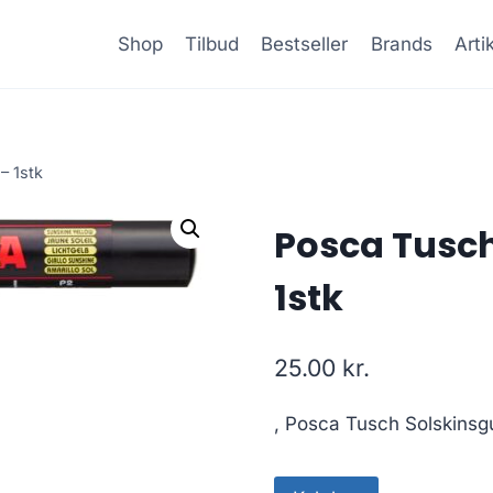
Shop
Tilbud
Bestseller
Brands
Arti
– 1stk
Posca Tusch
1stk
25.00
kr.
, Posca Tusch Solskinsgu