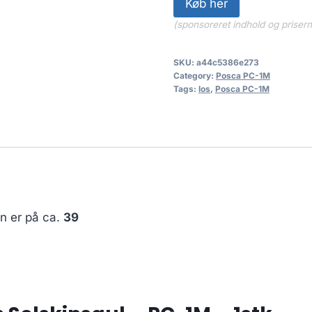
Køb her
(sponsoreret indhold og priser
SKU:
a44c5386e273
Category:
Posca PC-1M
Tags:
los
,
Posca PC-1M
en er på ca.
39