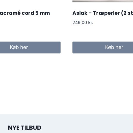
Macramé cord 5 mm
Aslak – Træperler (2 st
249.00
kr.
Køb her
Køb her
NYE TILBUD