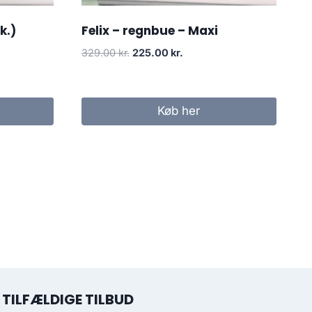
k.)
Felix – regnbue – Maxi
329.00
kr.
225.00
kr.
Køb her
TILFÆLDIGE TILBUD