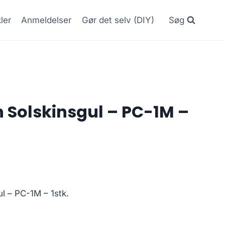
kler
Anmeldelser
Gør det selv (DIY)
Søg
 Solskinsgul – PC-1M –
l – PC-1M – 1stk.