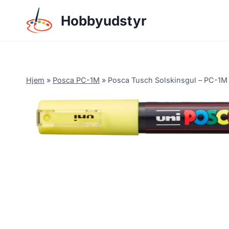
Skip
Hobbyudstyr
to
content
Hjem
»
Posca PC-1M
»
Posca Tusch Solskinsgul – PC-1M 