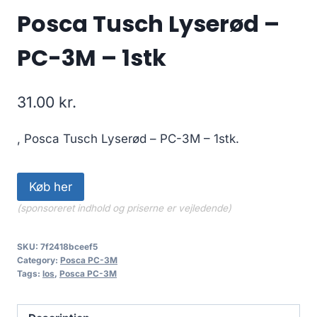
Posca Tusch Lyserød –
PC-3M – 1stk
31.00
kr.
, Posca Tusch Lyserød – PC-3M – 1stk.
Køb her
(sponsoreret indhold og priserne er vejledende)
SKU:
7f2418bceef5
Category:
Posca PC-3M
Tags:
los
,
Posca PC-3M