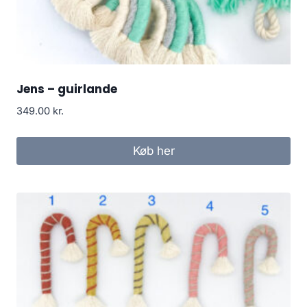
Jens – guirlande
349.00
kr.
Køb her