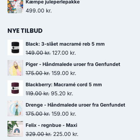
Kæmpe juleperlepakke
499.00
kr.
NYE TILBUD
Black: 3-slået macramé reb 5 mm
149.00
kr.
127.00
kr.
Piger - Håndmalede uroer fra Genfundet
175.00
kr.
159.00
kr.
Blackberry: Macramé cord 5 mm
119.00
kr.
95.20
kr.
Drenge - Håndmalede uroer fra Genfundet
175.00
kr.
159.00
kr.
Felix - regnbue - Maxi
329.00
kr.
225.00
kr.