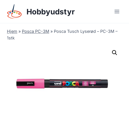
Skip
Hobbyudstyr
to
content
Hjem
»
Posca PC-3M
»
Posca Tusch Lyserød – PC-3M –
1stk