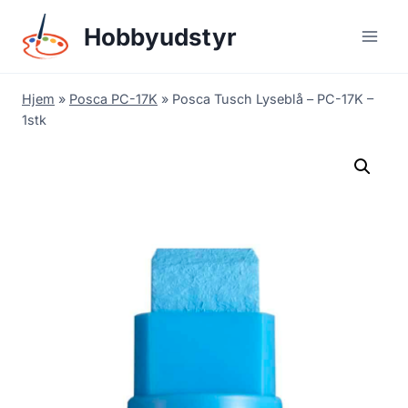
Skip
Hobbyudstyr
to
content
Hjem
»
Posca PC-17K
»
Posca Tusch Lyseblå – PC-17K –
1stk