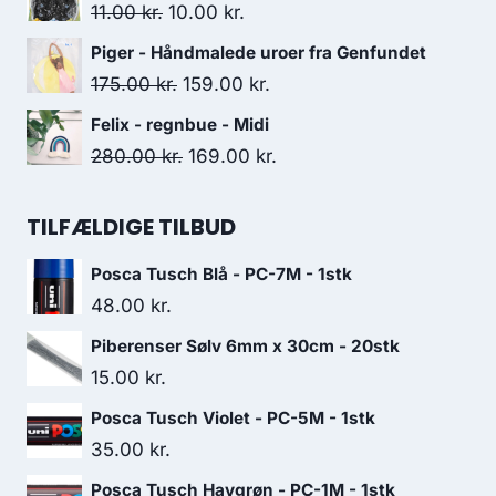
11.00
kr.
10.00
kr.
Piger - Håndmalede uroer fra Genfundet
175.00
kr.
159.00
kr.
Felix - regnbue - Midi
280.00
kr.
169.00
kr.
TILFÆLDIGE TILBUD
Posca Tusch Blå - PC-7M - 1stk
48.00
kr.
Piberenser Sølv 6mm x 30cm - 20stk
15.00
kr.
Posca Tusch Violet - PC-5M - 1stk
35.00
kr.
Posca Tusch Havgrøn - PC-1M - 1stk