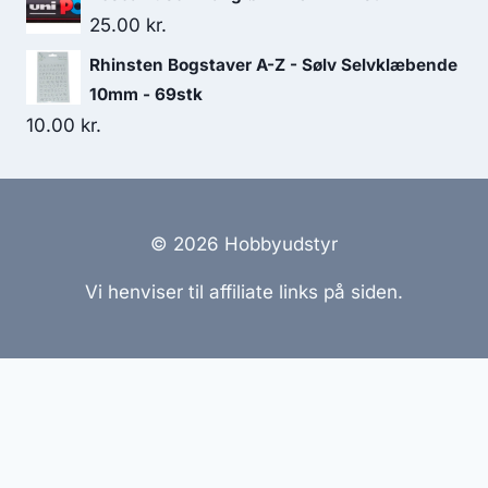
25.00
kr.
Rhinsten Bogstaver A-Z - Sølv Selvklæbende
10mm - 69stk
10.00
kr.
© 2026 Hobbyudstyr
Vi henviser til affiliate links på siden.
Hjemmesider Til Salg
|
Hjemmeside Udvikling
|
Online
Tilbud
Denne side kan være skabt med AI! Indholdet er