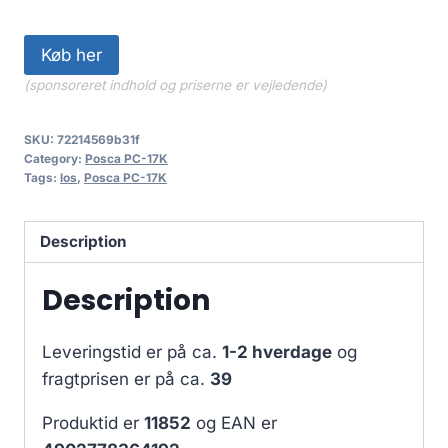
Køb her
(sponsoreret indhold og priserne er vejledende)
SKU:
72214569b31f
Category:
Posca PC-17K
Tags:
los
,
Posca PC-17K
Description
Description
Leveringstid er på ca.
1-2 hverdage
og
fragtprisen er på ca.
39
Produktid er
11852
og EAN er