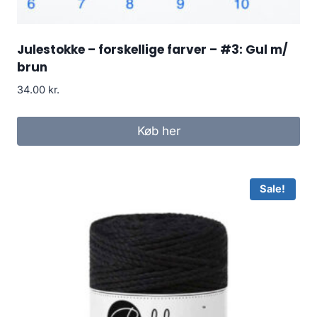
Julestokke – forskellige farver – #3: Gul m/
brun
34.00
kr.
Køb her
Sale!