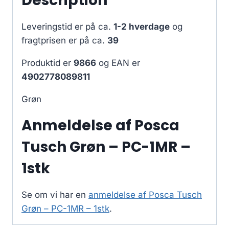
Description
Leveringstid er på ca.
1-2 hverdage
og
fragtprisen er på ca.
39
Produktid er
9866
og EAN er
4902778089811
Grøn
Anmeldelse af Posca
Tusch Grøn – PC-1MR –
1stk
Se om vi har en
anmeldelse af Posca Tusch
Grøn – PC-1MR – 1stk
.