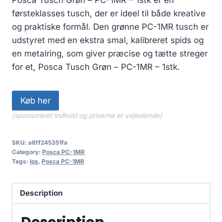
Posca Tusch Grøn – PC-1MR – 1stk er en
førsteklasses tusch, der er ideel til både kreative
og praktiske formål. Den grønne PC-1MR tusch er
udstyret med en ekstra smal, kalibreret spids og
en metalring, som giver præcise og tætte streger
for et, Posca Tusch Grøn – PC-1MR – 1stk.
Køb her
(sponsoreret indhold og priserne er vejledende)
SKU:
a8ff245351fa
Category:
Posca PC-1MR
Tags:
los
,
Posca PC-1MR
Description