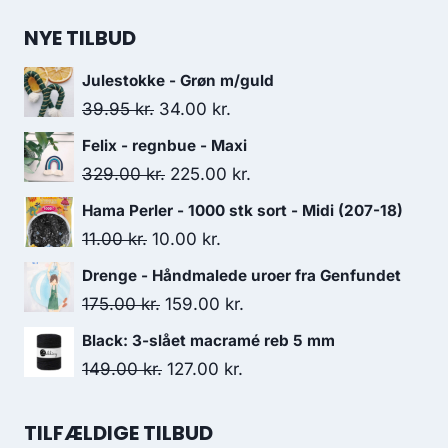
NYE TILBUD
Julestokke - Grøn m/guld
39.95
kr.
34.00
kr.
Felix - regnbue - Maxi
329.00
kr.
225.00
kr.
Hama Perler - 1000 stk sort - Midi (207-18)
11.00
kr.
10.00
kr.
Drenge - Håndmalede uroer fra Genfundet
175.00
kr.
159.00
kr.
Black: 3-slået macramé reb 5 mm
149.00
kr.
127.00
kr.
TILFÆLDIGE TILBUD