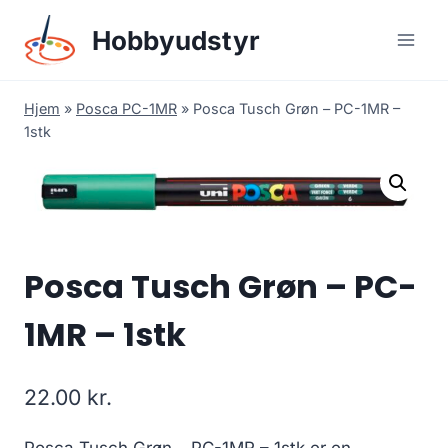
Skip
Hobbyudstyr
to
content
Hjem
»
Posca PC-1MR
»
Posca Tusch Grøn – PC-1MR –
1stk
Posca Tusch Grøn – PC-
1MR – 1stk
22.00
kr.