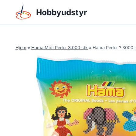
Skip
Hobbyudstyr
to
content
Hjem
»
Hama Midi Perler 3.000 stk
»
Hama Perler ? 3000 