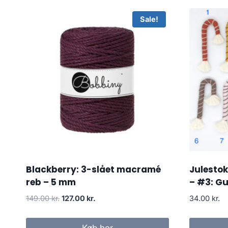
Sale!
Blackberry: 3-slået macramé
Julestok
reb – 5 mm
– #3: Gu
149.00
kr.
127.00
kr.
34.00
kr.
Køb her