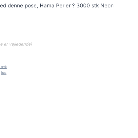
 Med denne pose, Hama Perler ? 3000 stk Neon
ne er vejledende)
 stk
,
los