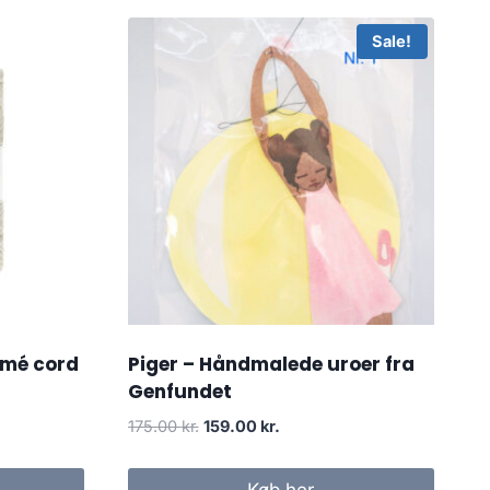
Sale!
amé cord
Piger – Håndmalede uroer fra
Genfundet
175.00
kr.
159.00
kr.
Køb her