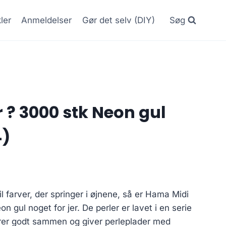
kler
Anmeldelser
Gør det selv (DIY)
Søg
 ? 3000 stk Neon gul
4)
il farver, der springer i øjnene, så er Hama Midi
n gul noget for jer. De perler er lavet i en serie
erer godt sammen og giver perleplader med