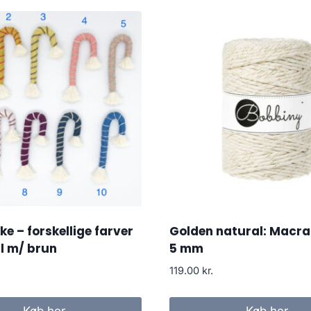
ke – forskellige farver
Golden natural: Macr
l m/ brun
5 mm
119.00
kr.
Køb her
Køb her