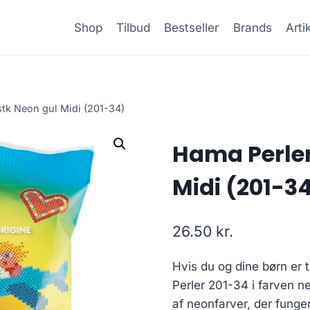
Shop
Tilbud
Bestseller
Brands
Arti
stk Neon gul Midi (201-34)
Hama Perler
Midi (201-3
26.50
kr.
Hvis du og dine børn er t
Perler 201-34 i farven neo
af neonfarver, der fung