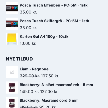
Posca Tusch Elfenben - PC-5M - 1stk
35.00
kr.
Posca Tusch Skiffergrå - PC-5M - 1stk
35.00
kr.
Karton Gul A4 180g - 10stk
10.00
kr.
NYE TILBUD
Liam - Regnbue
329.00
kr.
197.50
kr.
Blackberry: 3-slået macramé reb - 5 mm
149.00
kr.
127.00
kr.
Blackberry: Macramé cord 5 mm
119.00
kr.
95.20
kr.