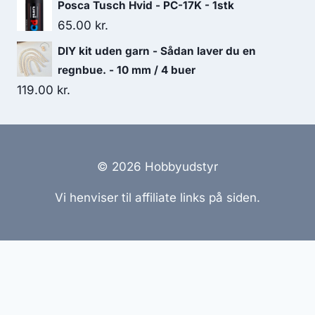
Posca Tusch Hvid - PC-17K - 1stk
65.00
kr.
DIY kit uden garn - Sådan laver du en
regnbue. - 10 mm / 4 buer
119.00
kr.
© 2026 Hobbyudstyr
Vi henviser til affiliate links på siden.
Hjemmesider Til Salg
|
Hjemmeside Udvikling
|
Online
Tilbud
Denne side kan være skabt med AI! Indholdet er