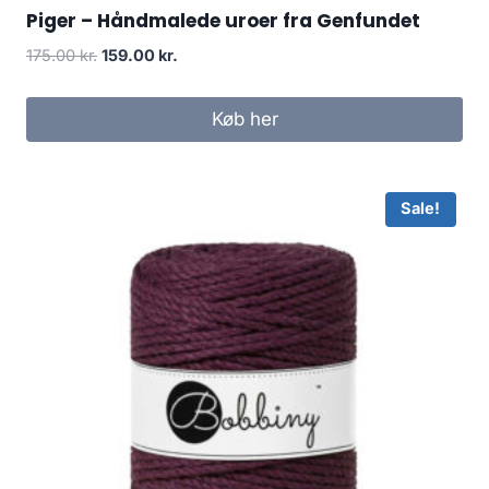
Piger – Håndmalede uroer fra Genfundet
175.00
kr.
159.00
kr.
Køb her
Sale!