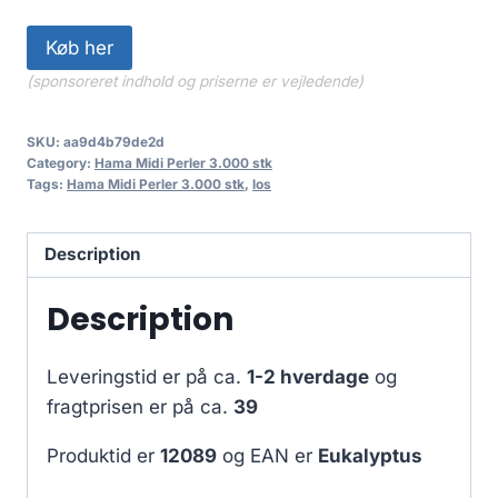
Køb her
(sponsoreret indhold og priserne er vejledende)
SKU:
aa9d4b79de2d
Category:
Hama Midi Perler 3.000 stk
Tags:
Hama Midi Perler 3.000 stk
,
los
Description
Description
Leveringstid er på ca.
1-2 hverdage
og
fragtprisen er på ca.
39
Produktid er
12089
og EAN er
Eukalyptus