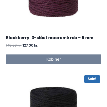
Blackberry: 3-slået macramé reb – 5 mm
149.00
kr.
127.00
kr.
Køb her
Sale!