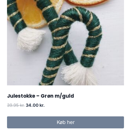
Julestokke – Grøn m/guld
39.95
kr.
34.00
kr.
Køb her