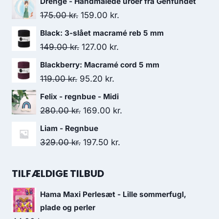
Drenge - Håndmalede uroer fra Genfundet
175.00
kr.
159.00
kr.
Black: 3-slået macramé reb 5 mm
149.00
kr.
127.00
kr.
Blackberry: Macramé cord 5 mm
119.00
kr.
95.20
kr.
Felix - regnbue - Midi
280.00
kr.
169.00
kr.
Liam - Regnbue
329.00
kr.
197.50
kr.
TILFÆLDIGE TILBUD
Hama Maxi Perlesæt - Lille sommerfugl,
plade og perler