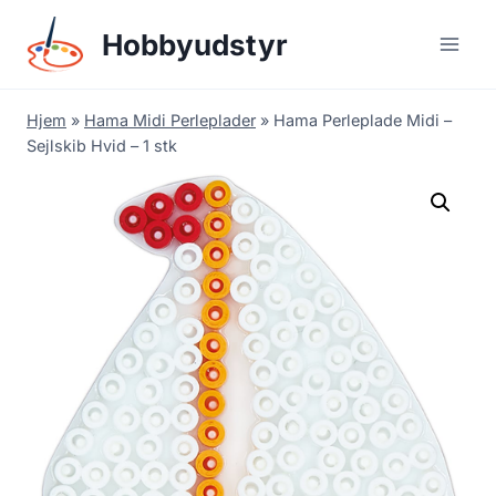
Skip
Hobbyudstyr
to
content
Hjem
»
Hama Midi Perleplader
»
Hama Perleplade Midi –
Sejlskib Hvid – 1 stk