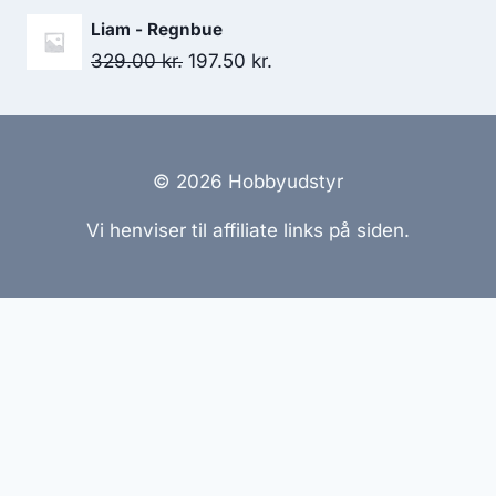
Liam - Regnbue
329.00
kr.
197.50
kr.
© 2026 Hobbyudstyr
Vi henviser til affiliate links på siden.
Hjemmesider Til Salg
|
Hjemmeside Udvikling
|
Online
Tilbud
Denne side kan være skabt med AI! Indholdet er
genereret med henblik på at informere og inspirere,
men vi anbefaler altid at dobbelttjekke vigtige