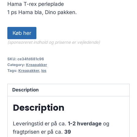
Hama T-rex perleplade
1 ps Hama bla, Dino pakken.
Køb her
(sponsoreret indhold og priserne er vejledende)
SKU:
ce34fd681c96
Category:
Kreapakker
Tags:
Kreapakker
,
los
Description
Description
Leveringstid er på ca.
1-2 hverdage
og
fragtprisen er på ca.
39