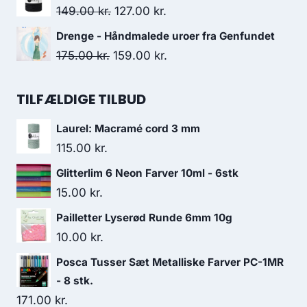
149.00
kr.
127.00
kr.
Drenge - Håndmalede uroer fra Genfundet
175.00
kr.
159.00
kr.
TILFÆLDIGE TILBUD
Laurel: Macramé cord 3 mm
115.00
kr.
Glitterlim 6 Neon Farver 10ml - 6stk
15.00
kr.
Pailletter Lyserød Runde 6mm 10g
10.00
kr.
Posca Tusser Sæt Metalliske Farver PC-1MR
- 8 stk.
171.00
kr.