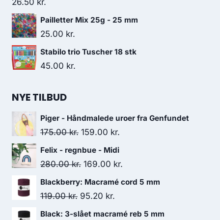
26.50
kr.
Pailletter Mix 25g - 25 mm
25.00
kr.
Stabilo trio Tuscher 18 stk
45.00
kr.
NYE TILBUD
Piger - Håndmalede uroer fra Genfundet
175.00
kr.
159.00
kr.
Felix - regnbue - Midi
280.00
kr.
169.00
kr.
Blackberry: Macramé cord 5 mm
119.00
kr.
95.20
kr.
Black: 3-slået macramé reb 5 mm