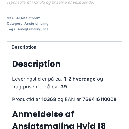
(sponsoreret indhold og priserne er vejledende)
SKU:
4cfa557f5582
Category:
Ansigtsmaling
Tags:
Ansigtsmaling
,
los
Description
Description
Leveringstid er på ca.
1-2 hverdage
og
fragtprisen er på ca.
39
Produktid er
10368
og EAN er
766416110008
Anmeldelse af
Ansigtsmaling Hvid 18