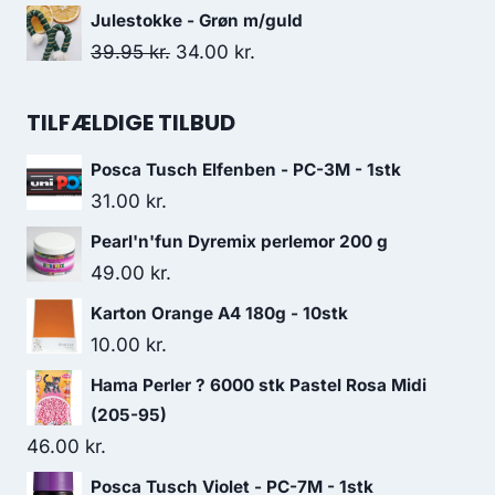
Julestokke - Grøn m/guld
39.95
kr.
34.00
kr.
TILFÆLDIGE TILBUD
Posca Tusch Elfenben - PC-3M - 1stk
31.00
kr.
Pearl'n'fun Dyremix perlemor 200 g
49.00
kr.
Karton Orange A4 180g - 10stk
10.00
kr.
Hama Perler ? 6000 stk Pastel Rosa Midi
(205-95)
46.00
kr.
Posca Tusch Violet - PC-7M - 1stk