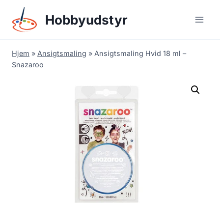
Skip
Hobbyudstyr
to
content
Hjem
»
Ansigtsmaling
»
Ansigtsmaling Hvid 18 ml –
Snazaroo