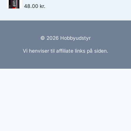
48.00
kr.
© 2026 Hobbyudstyr
Vi henviser til affiliate links på siden.
Hjemmesider Til Salg
|
Hjemmeside Udvikling
|
Online
Tilbud
Denne side kan være skabt med AI! Indholdet er
genereret med henblik på at informere og inspirere,
men vi anbefaler altid at dobbelttjekke vigtige
oplysninger.