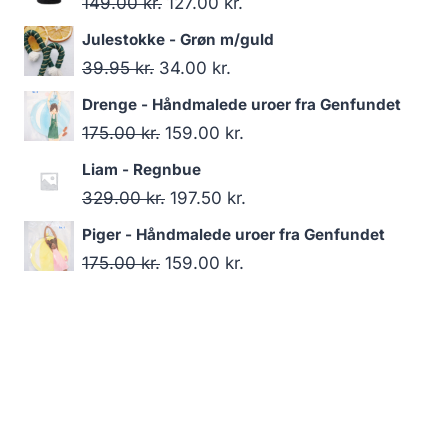
149.00
kr.
127.00
kr.
Julestokke - Grøn m/guld
39.95
kr.
34.00
kr.
Drenge - Håndmalede uroer fra Genfundet
175.00
kr.
159.00
kr.
Liam - Regnbue
329.00
kr.
197.50
kr.
Piger - Håndmalede uroer fra Genfundet
175.00
kr.
159.00
kr.