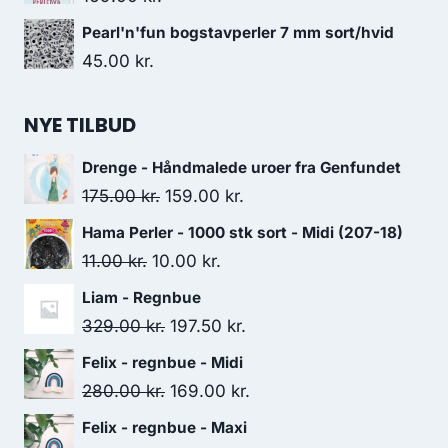
Pearl'n'fun bogstavperler 7 mm sort/hvid
45.00
kr.
NYE TILBUD
Drenge - Håndmalede uroer fra Genfundet
175.00
kr.
159.00
kr.
Hama Perler - 1000 stk sort - Midi (207-18)
11.00
kr.
10.00
kr.
Liam - Regnbue
329.00
kr.
197.50
kr.
Felix - regnbue - Midi
280.00
kr.
169.00
kr.
Felix - regnbue - Maxi