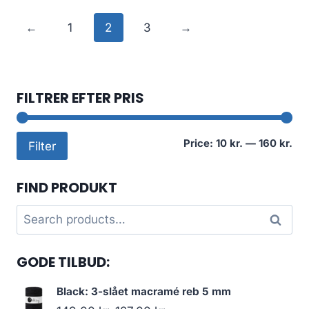
←
1
2
3
→
FILTRER EFTER PRIS
Mi
Ma
Price:
10 kr.
—
160 kr.
Filter
pri
pri
FIND PRODUKT
Search
Search
for:
GODE TILBUD:
Black: 3-slået macramé reb 5 mm